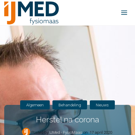
IJMed -
FysioMaas
Algemeen
Behandeling
Nieuws
Herstel na corona
Posted by
IJMed - FysioMaas
on
17 april 2020