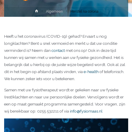
Home
Algemeen
Herstel na corona
Heeft u het coronavirus (COVID-19) gehad? Ervaart u nog
longklachten? Bent u snel vermoeid en merkt u dat uw conditie
verminderd is? Neem dan
contact
met ons op! Ook in deze tijd
kunnen wij samen met u werken aan uw fysieke gezondheid. Het is
belangrijk dat u hierbij op de juiste wijze begeleid wordt. Ook al zal
dit in het begin op afstand plaats vinden, via
e-health
of telefonisch.
We kunnen zeker iets voor u betekenen.
Samen met uw fysiotherapeut wordt er gekeken naar uw fysieke
(rest)klachten en naar uw persoonlijke doelen. Vervolgens wordt er
een op maat gemaakt programma samengesteld. Voor vragen, zijn
wij bereikbaar op: 0255 532211 of via
info@fysiomaas.nl