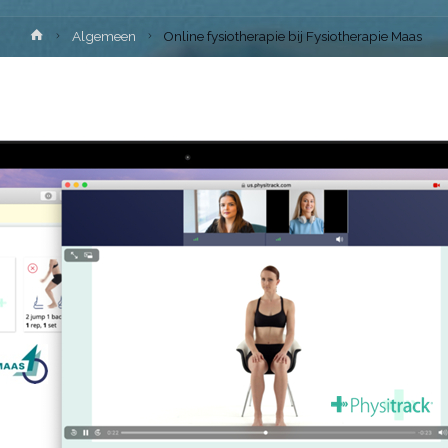
Home
Algemeen
Online fysiotherapie bij Fysiotherapie Maas