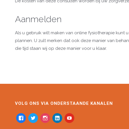
De kosten van deze consulten worden bij uw zorgverzeke
Aanmelden
Als u gebruik wilt maken van online fysiotherapie kunt
plannen. U zult merken dat ook deze manier van behande
die tijd staan wij op deze manier voor u klaar.
VOLG ONS VIA ONDERSTAANDE KANALEN
facebook
twitter
instagram
linkedin-
youtube
alt