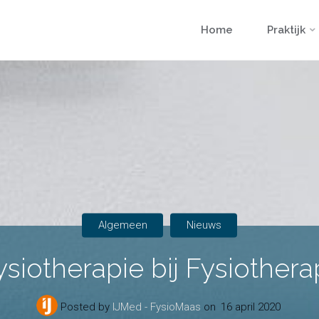
Skip
Home
Praktijk
to
content
Algemeen
Nieuws
ysiotherapie bij Fysiother
Posted by
IJMed - FysioMaas
on
16 april 2020