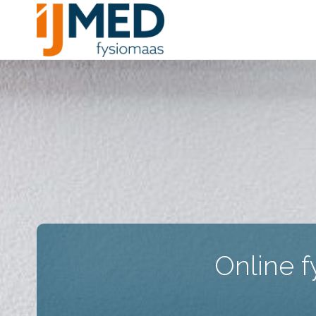
IJMed -
FysioMaas
Online f