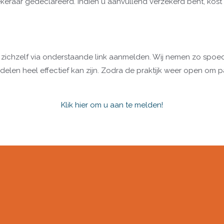
raar gedeclareerd. Indien u aanvullend verzekerd bent, kost di
 u zichzelf via onderstaande link aanmelden. Wij nemen zo spoe
len heel effectief kan zijn. Zodra de praktijk weer open om pa
Klik hier om u aan te melden!