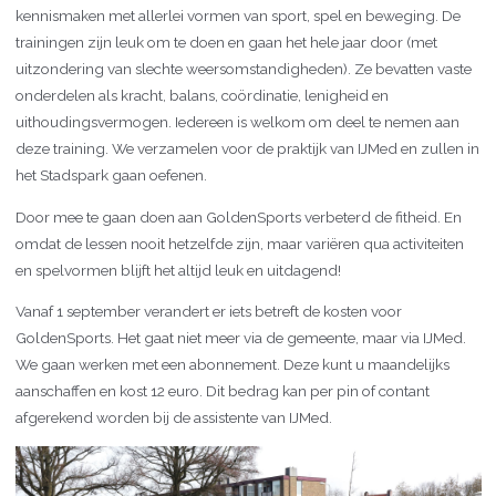
kennismaken met allerlei vormen van sport, spel en beweging. De
trainingen zijn leuk om te doen en gaan het hele jaar door (met
uitzondering van slechte weersomstandigheden). Ze bevatten vaste
onderdelen als kracht, balans, coördinatie, lenigheid en
uithoudingsvermogen. Iedereen is welkom om deel te nemen aan
deze training. We verzamelen voor de praktijk van IJMed en zullen in
het Stadspark gaan oefenen.
Door mee te gaan doen aan GoldenSports verbeterd de fitheid. En
omdat de lessen nooit hetzelfde zijn, maar variëren qua activiteiten
en spelvormen blijft het altijd leuk en uitdagend!
Vanaf 1 september verandert er iets betreft de kosten voor
GoldenSports. Het gaat niet meer via de gemeente, maar via IJMed.
We gaan werken met een abonnement. Deze kunt u maandelijks
aanschaffen en kost 12 euro. Dit bedrag kan per pin of contant
afgerekend worden bij de assistente van IJMed.