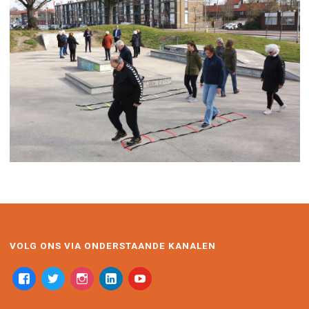
VOLG ONS VIA ONDERSTAANDE KANALEN
facebook
twitter
instagram
linkedin-
youtube
alt