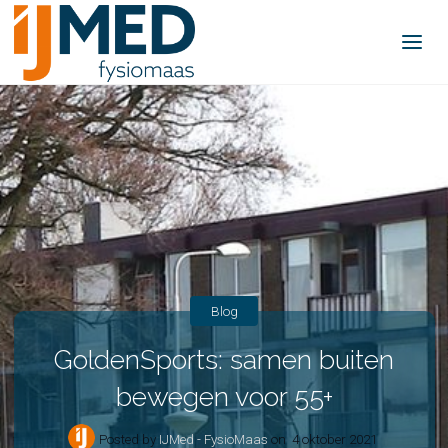
IJMed -
FysioMaas
Blog
GoldenSports: samen buiten
bewegen voor 55+
Posted by
IJMed - FysioMaas
on
4 oktober 2021