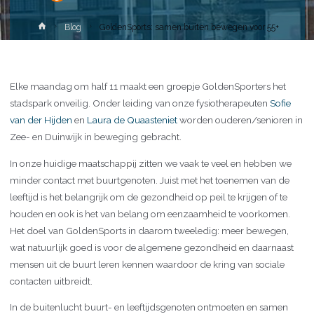
Home
Blog
GoldenSports: samen buiten bewegen voor 55+
Elke maandag om half 11 maakt een groepje GoldenSporters het
stadspark onveilig. Onder leiding van onze fysiotherapeuten
Sofie
van der Hijden
en
Laura de Quaasteniet
worden ouderen/senioren in
Zee- en Duinwijk in beweging gebracht.
In onze huidige maatschappij zitten we vaak te veel en hebben we
minder contact met buurtgenoten. Juist met het toenemen van de
leeftijd is het belangrijk om de gezondheid op peil te krijgen of te
houden en ook is het van belang om eenzaamheid te voorkomen.
Het doel van GoldenSports in daarom tweeledig: meer bewegen,
wat natuurlijk goed is voor de algemene gezondheid en daarnaast
mensen uit de buurt leren kennen waardoor de kring van sociale
contacten uitbreidt.
In de buitenlucht buurt- en leeftijdsgenoten ontmoeten en samen